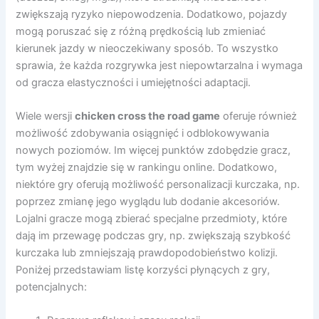
zwiększają ryzyko niepowodzenia. Dodatkowo, pojazdy
mogą poruszać się z różną prędkością lub zmieniać
kierunek jazdy w nieoczekiwany sposób. To wszystko
sprawia, że każda rozgrywka jest niepowtarzalna i wymaga
od gracza elastyczności i umiejętności adaptacji.
Wiele wersji
chicken cross the road game
oferuje również
możliwość zdobywania osiągnięć i odblokowywania
nowych poziomów. Im więcej punktów zdobędzie gracz,
tym wyżej znajdzie się w rankingu online. Dodatkowo,
niektóre gry oferują możliwość personalizacji kurczaka, np.
poprzez zmianę jego wyglądu lub dodanie akcesoriów.
Lojalni gracze mogą zbierać specjalne przedmioty, które
dają im przewagę podczas gry, np. zwiększają szybkość
kurczaka lub zmniejszają prawdopodobieństwo kolizji.
Poniżej przedstawiam listę korzyści płynących z gry,
potencjalnych: