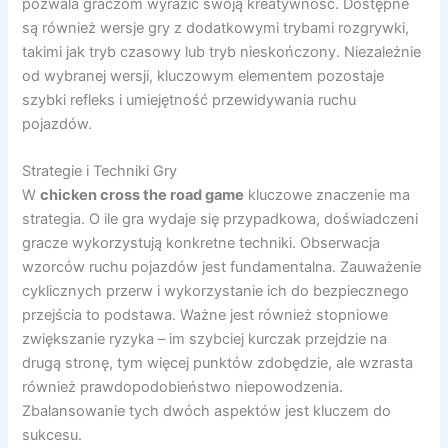
pozwala graczom wyrazić swoją kreatywność. Dostępne
są również wersje gry z dodatkowymi trybami rozgrywki,
takimi jak tryb czasowy lub tryb nieskończony. Niezależnie
od wybranej wersji, kluczowym elementem pozostaje
szybki refleks i umiejętność przewidywania ruchu
pojazdów.
Strategie i Techniki Gry
W
chicken cross the road game
kluczowe znaczenie ma
strategia. O ile gra wydaje się przypadkowa, doświadczeni
gracze wykorzystują konkretne techniki. Obserwacja
wzorców ruchu pojazdów jest fundamentalna. Zauważenie
cyklicznych przerw i wykorzystanie ich do bezpiecznego
przejścia to podstawa. Ważne jest również stopniowe
zwiększanie ryzyka – im szybciej kurczak przejdzie na
drugą stronę, tym więcej punktów zdobędzie, ale wzrasta
również prawdopodobieństwo niepowodzenia.
Zbalansowanie tych dwóch aspektów jest kluczem do
sukcesu.