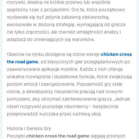
rozrywki, idealną na krótkie przerwy lub wspólnie
spędzony czas z przyjaciółmi. Gra ta, która początkowo
wydawała się być jedynie zabawną ciekawostką,
ewoluowała w złożoną strategię, wymagającą od gracza
nie tylko zręczności, ale również umiejętności analizy i
adaptacji do zmieniających się warunków.
Obecnie na rynku dostępne są różne wersje
chicken cross
the road game
, od klasycznych gier przeglądarkowych po
zaawansowane aplikacje mobilne. Każda z nich oferuje
unikalne rozwiązania i dodatkowe funkcje, które zwiększają
poziom emocji i zaangażowania. Popularność gry stale
rośnie, a deweloperzy nieustannie pracują nad nowymi
pomysłami, aby utrzymać zainteresowanie graczy. Jednak
rdzeń rozgrywki pozostaje niezmienny – bezpiecznie
przeprowadzić kurczaka przez ruchliwą ulicę.
Historia i Geneza Gry
Początki
chicken cross the road game
sięgają prostych