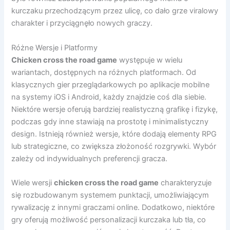
kurczaku przechodzącym przez ulicę, co dało grze viralowy
charakter i przyciągnęło nowych graczy.
Różne Wersje i Platformy
Chicken cross the road game
występuje w wielu
wariantach, dostępnych na różnych platformach. Od
klasycznych gier przeglądarkowych po aplikacje mobilne
na systemy iOS i Android, każdy znajdzie coś dla siebie.
Niektóre wersje oferują bardziej realistyczną grafikę i fizykę,
podczas gdy inne stawiają na prostotę i minimalistyczny
design. Istnieją również wersje, które dodają elementy RPG
lub strategiczne, co zwiększa złożoność rozgrywki. Wybór
zależy od indywidualnych preferencji gracza.
Wiele wersji
chicken cross the road game
charakteryzuje
się rozbudowanym systemem punktacji, umożliwiającym
rywalizację z innymi graczami online. Dodatkowo, niektóre
gry oferują możliwość personalizacji kurczaka lub tła, co