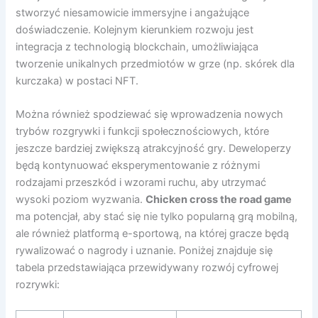
stworzyć niesamowicie immersyjne i angażujące
doświadczenie. Kolejnym kierunkiem rozwoju jest
integracja z technologią blockchain, umożliwiająca
tworzenie unikalnych przedmiotów w grze (np. skórek dla
kurczaka) w postaci NFT.
Można również spodziewać się wprowadzenia nowych
trybów rozgrywki i funkcji społecznościowych, które
jeszcze bardziej zwiększą atrakcyjność gry. Deweloperzy
będą kontynuować eksperymentowanie z różnymi
rodzajami przeszkód i wzorami ruchu, aby utrzymać
wysoki poziom wyzwania.
Chicken cross the road game
ma potencjał, aby stać się nie tylko popularną grą mobilną,
ale również platformą e-sportową, na której gracze będą
rywalizować o nagrody i uznanie. Poniżej znajduje się
tabela przedstawiająca przewidywany rozwój cyfrowej
rozrywki: