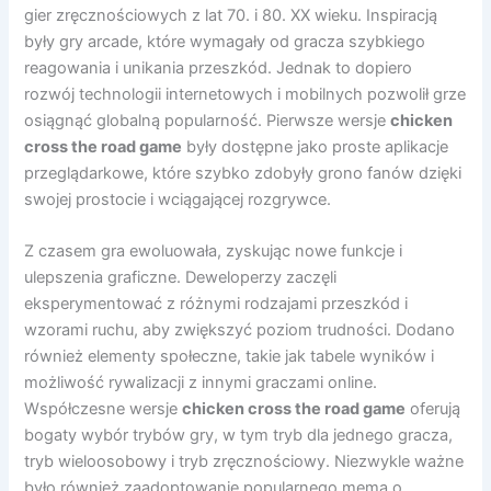
gier zręcznościowych z lat 70. i 80. XX wieku. Inspiracją
były gry arcade, które wymagały od gracza szybkiego
reagowania i unikania przeszkód. Jednak to dopiero
rozwój technologii internetowych i mobilnych pozwolił grze
osiągnąć globalną popularność. Pierwsze wersje
chicken
cross the road game
były dostępne jako proste aplikacje
przeglądarkowe, które szybko zdobyły grono fanów dzięki
swojej prostocie i wciągającej rozgrywce.
Z czasem gra ewoluowała, zyskując nowe funkcje i
ulepszenia graficzne. Deweloperzy zaczęli
eksperymentować z różnymi rodzajami przeszkód i
wzorami ruchu, aby zwiększyć poziom trudności. Dodano
również elementy społeczne, takie jak tabele wyników i
możliwość rywalizacji z innymi graczami online.
Współczesne wersje
chicken cross the road game
oferują
bogaty wybór trybów gry, w tym tryb dla jednego gracza,
tryb wieloosobowy i tryb zręcznościowy. Niezwykle ważne
było również zaadoptowanie popularnego mema o