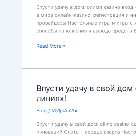
Впусти удачу в дом: олимп казино вход
x10
в мире онлайн-казино: регистрация и и
000
провайдеры Настольные игры и игры с
в
способы пополнения и вывода средств 
olimp
casino
Впусти
Read More »
online,
удачу
под
в
дом
олимп
казино
Впусти удачу в свой дом
вход
линиях!
–
территория
Blog
/
V51jbAa2hi
безграничного
Впусти удачу в свой дом: olimp casino 
веселья
инноваций Слоты – сердце азарта Наст
и