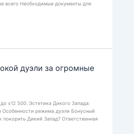
ыше всего Необходимые документы для
токой дуэли за огромные
до x12 500. Эстетика Дикого Запада:
оя Особенности режима дуэли Бонусный
ак покорить Дикий Запад? Ответственная