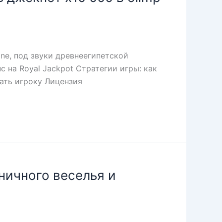
ine, под звуки древнеегипетской
 на Royal Jackpot Стратегии игры: как
нать игроку Лицензия
ничного веселья и