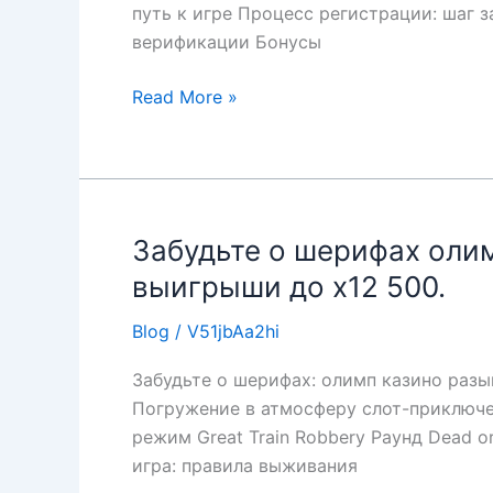
путь к игре Процесс регистрации: шаг
щедрых
верификации Бонусы
совпадений
с
Впусти
Read More »
псами-
удачу
в
свой
дом
olimp
Забудьте о шерифах олим
casino
выигрыши до x12 500.
kz
и
Blog
/
V51jbAa2hi
лающая
Забудьте о шерифах: олимп казино разы
симфония
Погружение в атмосферу слот-приключе
выигрышей
режим Great Train Robbery Раунд Dead 
на
игра: правила выживания
117