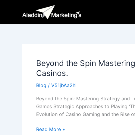
Skip
to
content
Beyond the Spin Mastering
Casinos.
Blog
/
V51jbAa2hi
Beyond the Spin: Mastering Strategy and 
Games Strategic Approaches to Playing ‘T
Evolution of Casino Gaming and the Rise o
Beyond
Read More »