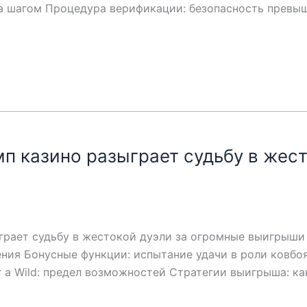
 за шагом Процедура верификации: безопасность прев
п казино разыграет судьбу в жес
грает судьбу в жестокой дуэли за огромные выигрыши 
ния Бонусные функции: испытание удачи в роли ковб
or a Wild: предел возможностей Стратегии выигрыша: к