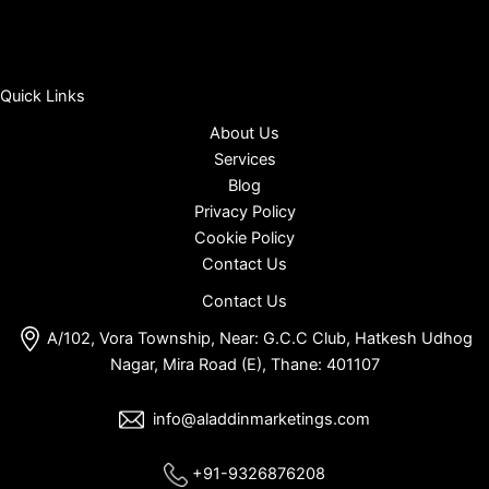
Quick Links
About Us
Services
Blog
Privacy Policy
Cookie Policy
Contact Us
Contact Us
A/102, Vora Township, Near: G.C.C Club, Hatkesh Udhog
Nagar, Mira Road (E), Thane: 401107
info@aladdinmarketings.com
+91-9326876208