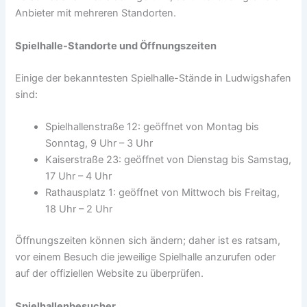
Anbieter mit mehreren Standorten.
Spielhalle-Standorte und Öffnungszeiten
Einige der bekanntesten Spielhalle-Stände in Ludwigshafen
sind:
Spielhallenstraße 12: geöffnet von Montag bis
Sonntag, 9 Uhr – 3 Uhr
Kaiserstraße 23: geöffnet von Dienstag bis Samstag,
17 Uhr – 4 Uhr
Rathausplatz 1: geöffnet von Mittwoch bis Freitag,
18 Uhr – 2 Uhr
Öffnungszeiten können sich ändern; daher ist es ratsam,
vor einem Besuch die jeweilige Spielhalle anzurufen oder
auf der offiziellen Website zu überprüfen.
Spielhallenbesucher