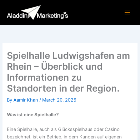
Skip
to
content
Spielhalle Ludwigshafen am
Rhein – Überblick und
Informationen zu
Standorten in der Region.
By
Aamir Khan
/
March 20, 2026
Was ist eine Spielhalle?
Eine Spielhalle, auch als Glücksspielhaus oder Casino
bezeichnet, ist ein Betrieb, in dem Kunden auf eigenen