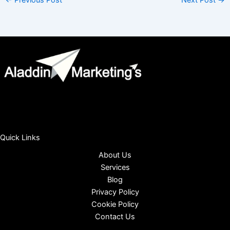
←
Previous Post
Next Post
→
Quick Links
About Us
Services
Blog
Privacy Policy
Cookie Policy
Contact Us