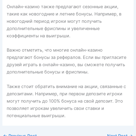
Онлайн-казино также предлагают сезонные акции,
такие как новогодние и летние бонусы. Например, в
новогодний период игроки могут получить
дополнительные фриспины и увеличенные
коэффициенты на выигрыши.
Важно отметить, что многие онлайн-казино
предлагают бонусы за рефералов. Если вы пригласите
друзей играть в онлайн-казино, вы сможете получить
дополнительные бонусы и фриспины.
Также стоит обратить внимание на акции, связанные с
депозитами. Например, при первом депозите игроки
могут получить до 100% бонуса на свой депозит. Это
позволяет игрокам увеличить свои ставки и
потенциальные выигрыши.