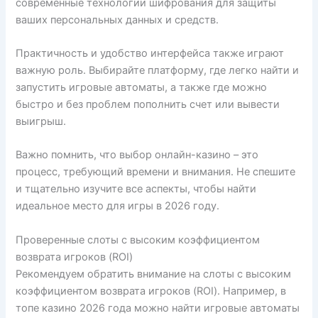
современные технологии шифрования для защиты
ваших персональных данных и средств.
Практичность и удобство интерфейса также играют
важную роль. Выбирайте платформу, где легко найти и
запустить игровые автоматы, а также где можно
быстро и без проблем пополнить счет или вывести
выигрыш.
Важно помнить, что выбор онлайн-казино – это
процесс, требующий времени и внимания. Не спешите
и тщательно изучите все аспекты, чтобы найти
идеальное место для игры в 2026 году.
Проверенные слоты с высоким коэффициентом
возврата игроков (ROI)
Рекомендуем обратить внимание на слоты с высоким
коэффициентом возврата игроков (ROI). Например, в
топе казино 2026 года можно найти игровые автоматы