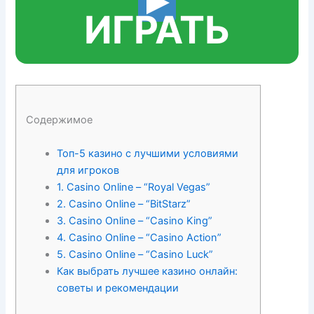
ИГРАТЬ
Содержимое
Топ-5 казино с лучшими условиями
для игроков
1. Casino Online – “Royal Vegas”
2. Casino Online – “BitStarz”
3. Casino Online – “Casino King”
4. Casino Online – “Casino Action”
5. Casino Online – “Casino Luck”
Как выбрать лучшее казино онлайн:
советы и рекомендации