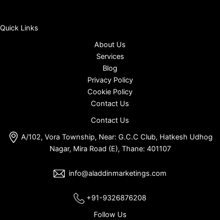
Quick Links
About Us
Services
Blog
Privacy Policy
Cookie Policy
Contact Us
Contact Us
A/102, Vora Township, Near: G.C.C Club, Hatkesh Udhog
Nagar, Mira Road (E), Thane: 401107
info@aladdinmarketings.com
+91-9326876208
Follow Us