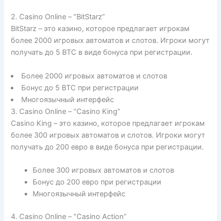
2. Casino Online – “BitStarz”
BitStarz – это казино, которое предлагает игрокам
более 2000 игровых автоматов и слотов. Игроки могут
получать до 5 BTC в виде бонуса при регистрации.
Более 2000 игровых автоматов и слотов
Бонус до 5 BTC при регистрации
Многоязычный интерфейс
3. Casino Online – “Casino King”
Casino King – это казино, которое предлагает игрокам
более 300 игровых автоматов и слотов. Игроки могут
получать до 200 евро в виде бонуса при регистрации.
Более 300 игровых автоматов и слотов
Бонус до 200 евро при регистрации
Многоязычный интерфейс
4. Casino Online – “Casino Action”