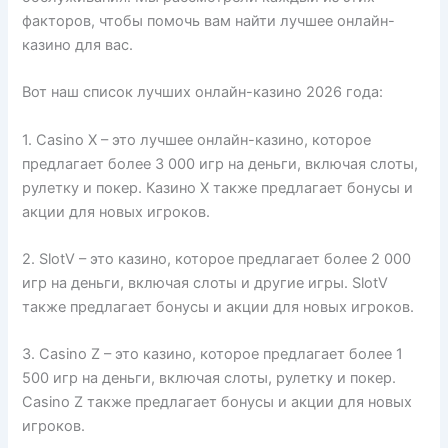
факторов, чтобы помочь вам найти лучшее онлайн-
казино для вас.
Вот наш список лучших онлайн-казино 2026 года:
1. Casino X – это лучшее онлайн-казино, которое
предлагает более 3 000 игр на деньги, включая слоты,
рулетку и покер. Казино X также предлагает бонусы и
акции для новых игроков.
2. SlotV – это казино, которое предлагает более 2 000
игр на деньги, включая слоты и другие игры. SlotV
также предлагает бонусы и акции для новых игроков.
3. Casino Z – это казино, которое предлагает более 1
500 игр на деньги, включая слоты, рулетку и покер.
Casino Z также предлагает бонусы и акции для новых
игроков.