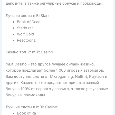
депозита, а также регулярные бонусы и промокоды.
Лучшие слоты в BitStarz:
Book of Dead
Starburst
Wolf Gold
Reactoonz
Казино топ-2: mBit Casino
mBit Casino – это другое лучшее онлайн-казино,
которое предлагает более 1 000 игровых автоматов.
Вам доступны слоты от Microgaming, NetEnt, Playtech и
других. Казино также предлагает приветственный
бонус в 100% от первого депозита, а также регулярные
бонусы и промокоды.
Лучшие слоты в mBit Casino:
Book of Ra