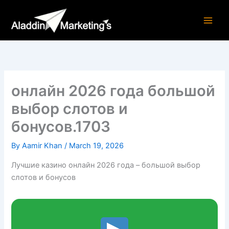
Skip
to
content
онлайн 2026 года большой
выбор слотов и
бонусов.1703
By
Aamir Khan
/
March 19, 2026
Лучшие казино онлайн 2026 года – большой выбор
слотов и бонусов