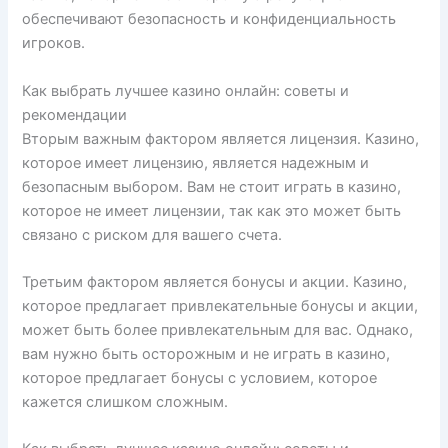
обеспечивают безопасность и конфиденциальность
игроков.
Как выбрать лучшее казино онлайн: советы и
рекомендации
Вторым важным фактором является лицензия. Казино,
которое имеет лицензию, является надежным и
безопасным выбором. Вам не стоит играть в казино,
которое не имеет лицензии, так как это может быть
связано с риском для вашего счета.
Третьим фактором является бонусы и акции. Казино,
которое предлагает привлекательные бонусы и акции,
может быть более привлекательным для вас. Однако,
вам нужно быть осторожным и не играть в казино,
которое предлагает бонусы с условием, которое
кажется слишком сложным.