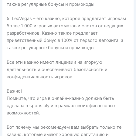
также регулярные бонусы и промокоды.
5. LeoVegas – это казино, которое предлагает игрокам
более 1 000 игровых автоматов и слотов от ведущих
разработчиков. Казино также предлагает
приветственный бонус в 100% от первого депозита, а
также регулярные бонусы и промокоды.
Все эти казино имеют лицензии на игорную
деятельность и обеспечивают безопасность и
конфиденциальность игроков.
Важно!
Помните, что игра в онлайн-казино должна быть
сделана responsibly и в рамках своих финансовых
возможностей.
Вот почему мы рекомендуем вам выбрать только те
казино, которые имеют хорошую репутацию и