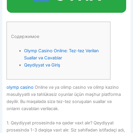
Содержимое
Olymp Casino Online: Tez-tez Verilən
Suallar və Cavablar
Qeydiyyat və Giriş
olymp casino
Online və ya olimp casino və olimp kazino
məsuliyyətli və təhlükəsiz oyunlar üçün məşhur platforma
deyilir. Bu məqalədə sizə tez-tez soruşulan suallar və
onların cavabları veriləcək.
1. Qeydiyyat prosesində nə qədər vaxt alır? Qeydiyyat
prosesində 1-3 dəqiqə vaxt alır. Siz səhifədən istifadəçi adı,