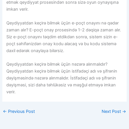
etmək qeydiyyat prosesindən sonra sizə oyun oynayışına
imkan verir.
Qeydiyyatdan keçirə bilmək üçün e-poçt onayını nə qədər
zaman alır? E-poçt onay prosesində 1-2 dəqiqə zaman alır.
Siz e-poçt onayını təqdim etdikdən sonra, sistem sizin e-
poçt səhifənizdən onay kodu alacaq və bu kodu sistemə
daxil edərək onaylaya bilərsiz.
Qeydiyyatdan keçirə bilmək üçün nəzərə alınmalıdır?
Qeydiyyatdan keçirə bilmək üçün istifadəçi adı və şifrənin
dəyişməsində nəzərə alınmalıdır. İstifadəçi adı və şifrənin
dəyişməsi, sizi daha təhlükəsiz və məşğul etməyə imkan
verir.
←
Previous Post
Next Post
→