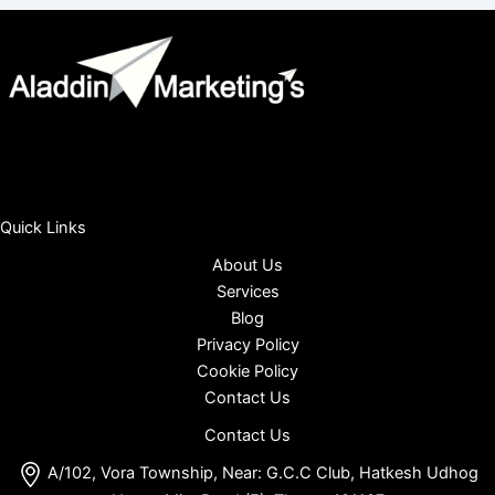
Quick Links
About Us
Services
Blog
Privacy Policy
Cookie Policy
Contact Us
Contact Us
A/102, Vora Township, Near: G.C.C Club, Hatkesh Udhog