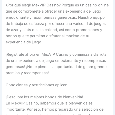
¿Por qué elegir MexVIP Casino? Porque es un casino online
que se compromete a ofrecer una experiencia de juego
emocionante y recompensas generosas. Nuestro equipo
de trabajo se esfuerza por ofrecer una variedad de juegos
de azar y slots de alta calidad, así como promociones y
bonos que te permitan disfrutar al máximo de tu
experiencia de juego.
¡Regístrate ahora en MexVIP Casino y comienza a disfrutar
de una experiencia de juego emocionante y recompensas
generosas! ¡No te pierdas la oportunidad de ganar grandes
premios y recompensas!
Condiciones y restricciones aplican.
¡Descubre los mejores bonos de bienvenida!
En MexVIP Casino, sabemos que la bienvenida es
importante. Por eso, hemos preparado una selección de