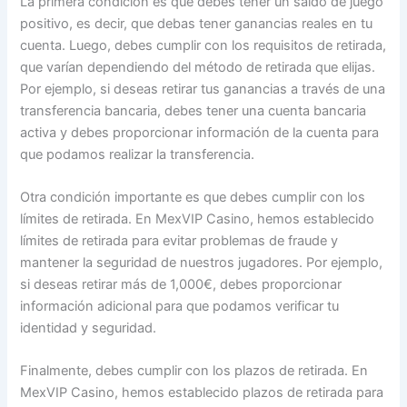
La primera condición es que debes tener un saldo de juego
positivo, es decir, que debas tener ganancias reales en tu
cuenta. Luego, debes cumplir con los requisitos de retirada,
que varían dependiendo del método de retirada que elijas.
Por ejemplo, si deseas retirar tus ganancias a través de una
transferencia bancaria, debes tener una cuenta bancaria
activa y debes proporcionar información de la cuenta para
que podamos realizar la transferencia.
Otra condición importante es que debes cumplir con los
límites de retirada. En MexVIP Casino, hemos establecido
límites de retirada para evitar problemas de fraude y
mantener la seguridad de nuestros jugadores. Por ejemplo,
si deseas retirar más de 1,000€, debes proporcionar
información adicional para que podamos verificar tu
identidad y seguridad.
Finalmente, debes cumplir con los plazos de retirada. En
MexVIP Casino, hemos establecido plazos de retirada para