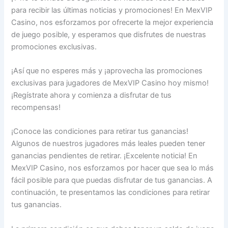
para recibir las últimas noticias y promociones! En MexVIP
Casino, nos esforzamos por ofrecerte la mejor experiencia
de juego posible, y esperamos que disfrutes de nuestras
promociones exclusivas.
¡Así que no esperes más y ¡aprovecha las promociones
exclusivas para jugadores de MexVIP Casino hoy mismo!
¡Regístrate ahora y comienza a disfrutar de tus
recompensas!
¡Conoce las condiciones para retirar tus ganancias!
Algunos de nuestros jugadores más leales pueden tener
ganancias pendientes de retirar. ¡Excelente noticia! En
MexVIP Casino, nos esforzamos por hacer que sea lo más
fácil posible para que puedas disfrutar de tus ganancias. A
continuación, te presentamos las condiciones para retirar
tus ganancias.