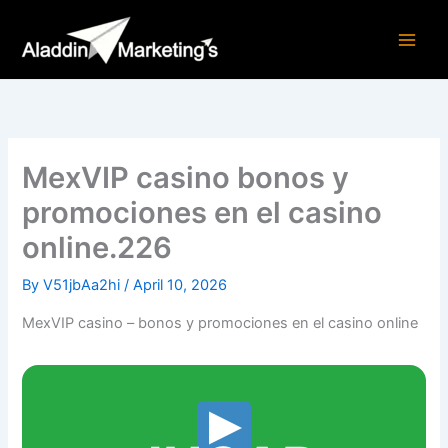
Skip
to
content
MexVIP casino bonos y
promociones en el casino
online.226
By
V51jbAa2hi
/
April 10, 2026
MexVIP casino – bonos y promociones en el casino online