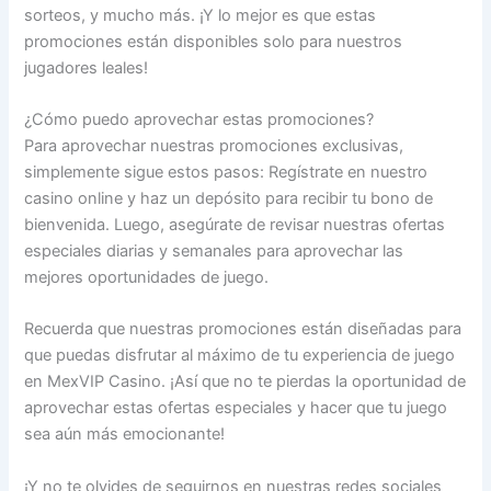
sorteos, y mucho más. ¡Y lo mejor es que estas
promociones están disponibles solo para nuestros
jugadores leales!
¿Cómo puedo aprovechar estas promociones?
Para aprovechar nuestras promociones exclusivas,
simplemente sigue estos pasos: Regístrate en nuestro
casino online y haz un depósito para recibir tu bono de
bienvenida. Luego, asegúrate de revisar nuestras ofertas
especiales diarias y semanales para aprovechar las
mejores oportunidades de juego.
Recuerda que nuestras promociones están diseñadas para
que puedas disfrutar al máximo de tu experiencia de juego
en MexVIP Casino. ¡Así que no te pierdas la oportunidad de
aprovechar estas ofertas especiales y hacer que tu juego
sea aún más emocionante!
¡Y no te olvides de seguirnos en nuestras redes sociales