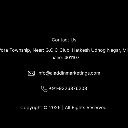
Contact Us
ora Township, Near: G.C.C Club, Hatkesh Udhog Nagar, Mi
Thane: 401107
info@aladdinmarketings.com
+91-9326876208
Copyright © 2026 | All Rights Reserved.