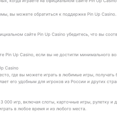
ых, когда играете на официальном сайте Pin Up Casino
емы, вы можете обратиться к поддержке Pin Up Casino.
ициальном сайте Pin Up Casino убедитесь, что вы соо
е Pin Up Casino, если вы не достигли минимального во
Up Casino
место, где вы можете играть в любимые игры, получать
лает его удобным для игроков из России и других стра
 3 000 игр, включая слоты, карточные игры, рулетку и 
играть в любое время и из любого места.