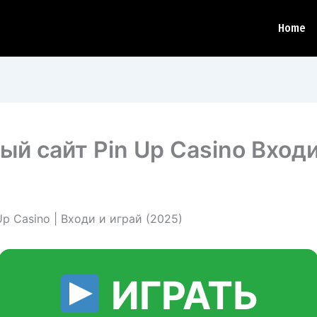
Home
й сайт Pin Up Casino Входи
p Casino | Входи и играй (2025)
ИГРАТЬ