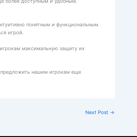
ще более доступным и удобным.
 интуитивно понятным и функциональным.
ся игрой.
ь игрокам максимальную защиту их
ем предложить нашим игрокам еще
Next Post
→