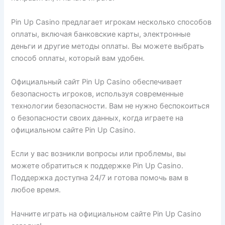
Pin Up Casino предлагает игрокам несколько способов
оплаты, включая банковские карты, электронные
деньги и другие методы оплаты. Вы можете выбрать
способ оплаты, который вам удобен.
Официальный сайт Pin Up Casino обеспечивает
безопасность игроков, используя современные
технологии безопасности. Вам не нужно беспокоиться
о безопасности своих данных, когда играете на
официальном сайте Pin Up Casino.
Если у вас возникли вопросы или проблемы, вы
можете обратиться к поддержке Pin Up Casino.
Поддержка доступна 24/7 и готова помочь вам в
любое время.
Начните играть на официальном сайте Pin Up Casino