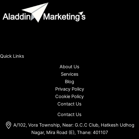
Quick Links
About Us
Services
Blog
Privacy Policy
Cookie Policy
Contact Us
Contact Us
A/102, Vora Township, Near: G.C.C Club, Hatkesh Udhog
Nagar, Mira Road (E), Thane: 401107