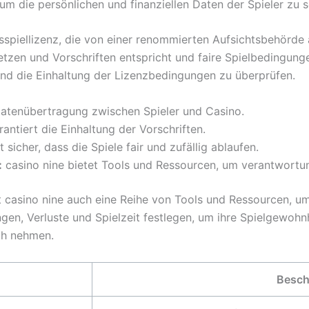
um die persönlichen und finanziellen Daten der Spieler zu 
sspiellizenz, die von einer renommierten Aufsichtsbehörde a
etzen und Vorschriften entspricht und faire Spielbedingun
 und die Einhaltung der Lizenzbedingungen zu überprüfen.
atenübertragung zwischen Spieler und Casino.
antiert die Einhaltung der Vorschriften.
t sicher, dass die Spiele fair und zufällig ablaufen.
:
casino nine bietet Tools und Ressourcen, um verantwortu
tet casino nine auch eine Reihe von Tools und Ressourcen,
ngen, Verluste und Spielzeit festlegen, um ihre Spielgewohn
uch nehmen.
Besch