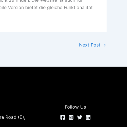
e Version bietet die gleiche Funktionalität
Next Post
→
Follow Us
ra Road (E),