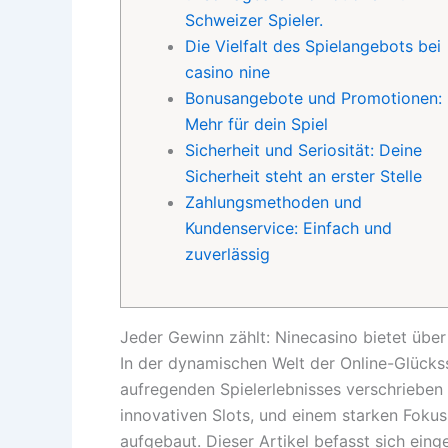
Schweizer Spieler.
Die Vielfalt des Spielangebots bei
casino nine
Bonusangebote und Promotionen:
Mehr für dein Spiel
Sicherheit und Seriosität: Deine
Sicherheit steht an erster Stelle
Zahlungsmethoden und
Kundenservice: Einfach und
zuverlässig
Jeder Gewinn zählt: Ninecasino bietet übe
In der dynamischen Welt der Online-Glückss
aufregenden Spielerlebnisses verschrieben 
innovativen Slots, und einem starken Fokus 
aufgebaut. Dieser Artikel befasst sich ein