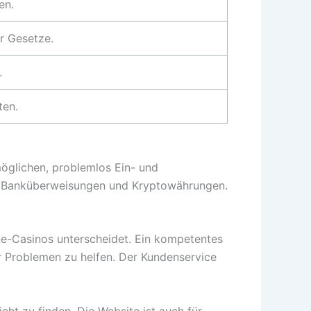
en.
er Gesetze.
.
ten.
möglichen, problemlos Ein- und
, Banküberweisungen und Kryptowährungen.
ine-Casinos unterscheidet. Ein kompetentes
r Problemen zu helfen. Der Kundenservice
icht zu finden. Die Website ist auch für