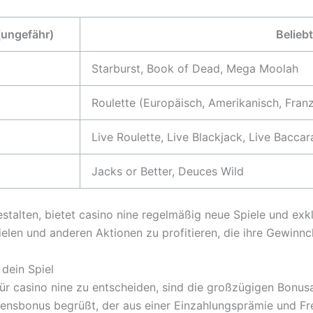
(ungefähr)
Beliebt
Starburst, Book of Dead, Mega Moolah
Roulette (Europäisch, Amerikanisch, Franz
Live Roulette, Live Blackjack, Live Baccar
Jacks or Better, Deuces Wild
estalten, bietet casino nine regelmäßig neue Spiele und exk
elen und anderen Aktionen zu profitieren, die ihre Gewinn
dein Spiel
ch für casino nine zu entscheiden, sind die großzügigen Bo
ensbonus begrüßt, der aus einer Einzahlungsprämie und Fre