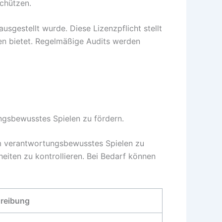
schützen.
usgestellt wurde. Diese Lizenzpflicht stellt
gen bietet. Regelmäßige Audits werden
ngsbewusstes Spielen zu fördern.
 um verantwortungsbewusstes Spielen zu
heiten zu kontrollieren. Bei Bedarf können
reibung