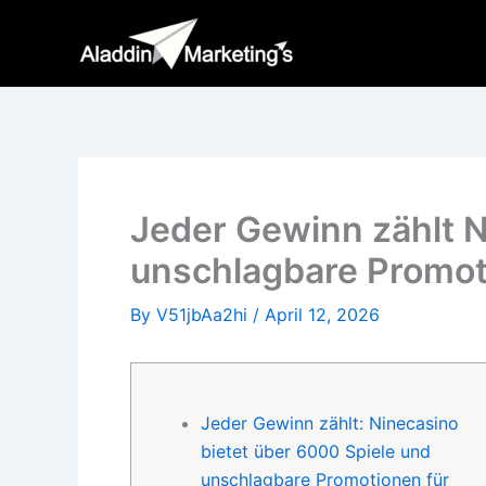
Skip
to
content
Jeder Gewinn zählt N
unschlagbare Promot
By
V51jbAa2hi
/
April 12, 2026
Jeder Gewinn zählt: Ninecasino
bietet über 6000 Spiele und
unschlagbare Promotionen für