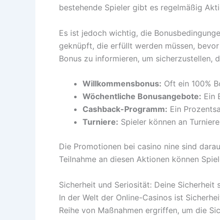
bestehende Spieler gibt es regelmäßig Akt
Es ist jedoch wichtig, die Bonusbedingung
geknüpft, die erfüllt werden müssen, bevor
Bonus zu informieren, um sicherzustellen, 
Willkommensbonus:
Oft ein 100% Bo
Wöchentliche Bonusangebote:
Ein 
Cashback-Programm:
Ein Prozentsa
Turniere:
Spieler können an Turniere
Die Promotionen bei casino nine sind darau
Teilnahme an diesen Aktionen können Spie
Sicherheit und Seriosität: Deine Sicherheit s
In der Welt der Online-Casinos ist Sicherhe
Reihe von Maßnahmen ergriffen, um die Sich