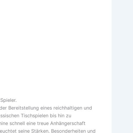
Spieler.
der Bereitstellung eines reichhaltigen und
ssischen Tischspielen bis hin zu
nine schnell eine treue Anhängerschaft
leuchtet seine Stärken, Besonderheiten und