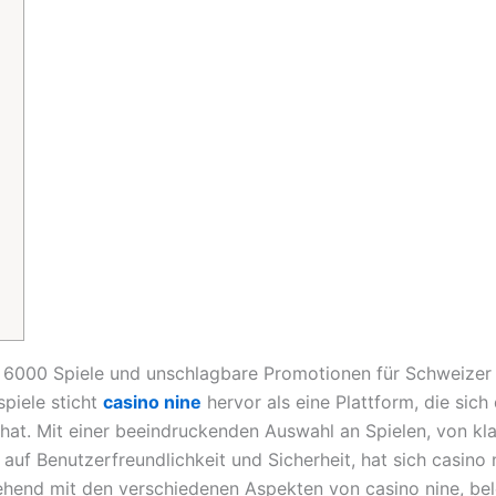
r 6000 Spiele und unschlagbare Promotionen für Schweizer 
piele sticht
casino nine
hervor als eine Plattform, die sich 
hat. Mit einer beeindruckenden Auswahl an Spielen, von kla
auf Benutzerfreundlichkeit und Sicherheit, hat sich casino 
gehend mit den verschiedenen Aspekten von casino nine, be