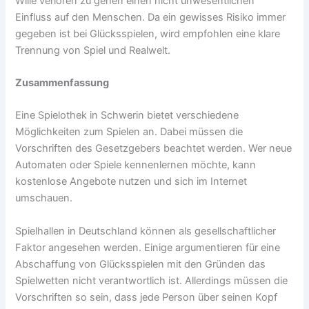
Wille verloren zu gehen einen nicht unwesentlichen
Einfluss auf den Menschen. Da ein gewisses Risiko immer
gegeben ist bei Glücksspielen, wird empfohlen eine klare
Trennung von Spiel und Realwelt.
Zusammenfassung
Eine Spielothek in Schwerin bietet verschiedene
Möglichkeiten zum Spielen an. Dabei müssen die
Vorschriften des Gesetzgebers beachtet werden. Wer neue
Automaten oder Spiele kennenlernen möchte, kann
kostenlose Angebote nutzen und sich im Internet
umschauen.
Spielhallen in Deutschland können als gesellschaftlicher
Faktor angesehen werden. Einige argumentieren für eine
Abschaffung von Glücksspielen mit den Gründen das
Spielwetten nicht verantwortlich ist. Allerdings müssen die
Vorschriften so sein, dass jede Person über seinen Kopf