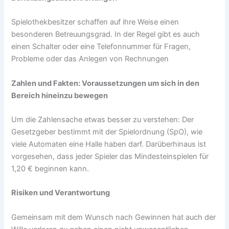
Spielothekbesitzer schaffen auf ihre Weise einen
besonderen Betreuungsgrad. In der Regel gibt es auch
einen Schalter oder eine Telefonnummer für Fragen,
Probleme oder das Anlegen von Rechnungen
Zahlen und Fakten: Voraussetzungen um sich in den
Bereich hineinzu bewegen
Um die Zahlensache etwas besser zu verstehen: Der
Gesetzgeber bestimmt mit der Spielordnung (SpO), wie
viele Automaten eine Halle haben darf. Darüberhinaus ist
vorgesehen, dass jeder Spieler das Mindesteinspielen für
1,20 € beginnen kann.
Risiken und Verantwortung
Gemeinsam mit dem Wunsch nach Gewinnen hat auch der