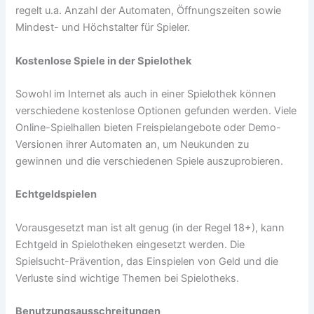
regelt u.a. Anzahl der Automaten, Öffnungszeiten sowie
Mindest- und Höchstalter für Spieler.
Kostenlose Spiele in der Spielothek
Sowohl im Internet als auch in einer Spielothek können
verschiedene kostenlose Optionen gefunden werden. Viele
Online-Spielhallen bieten Freispielangebote oder Demo-
Versionen ihrer Automaten an, um Neukunden zu
gewinnen und die verschiedenen Spiele auszuprobieren.
Echtgeldspielen
Vorausgesetzt man ist alt genug (in der Regel 18+), kann
Echtgeld in Spielotheken eingesetzt werden. Die
Spielsucht-Prävention, das Einspielen von Geld und die
Verluste sind wichtige Themen bei Spielotheks.
Benutzungsausschreitungen