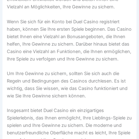
Vielzahl an Möglichkeiten, Ihre Gewinne zu sichern.
Wenn Sie sich für ein Konto bei Duel Casino registriert
haben, können Sie Ihre ersten Spiele beginnen. Das Casino
bietet Ihnen eine Vielzahl an Bonusangeboten, die Ihnen
helfen, Ihre Gewinne zu sichern. Darüber hinaus bietet das
Casino eine Vielzahl an Funktionen, die Ihnen ermöglichen,
Ihre Spiele zu verfolgen und Ihre Gewinne zu sichern.
Um Ihre Gewinne zu sichern, sollten Sie sich auch die
Regeln und Bedingungen des Casinos durchlesen. Es ist
wichtig, dass Sie wissen, wie das Casino funktioniert und
wie Sie Ihre Gewinne sichern können.
Insgesamt bietet Duel Casino ein einzigartiges
Spielerlebnis, das Ihnen ermöglicht, Ihre Lieblings-Spiele zu
spielen und Ihre Gewinne zu sichern. Die moderne und
benutzerfreundliche Oberfläche macht es leicht, Ihre Spiele