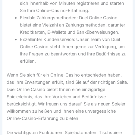
sich innerhalb von Minuten registrieren und starten
Sie Ihre Online-Casino-Erfahrung.
Flexible Zahlungsmethoden: Duel Online Casino
bietet eine Vielzahl an Zahlungsmethoden, darunter
Kreditkarten, E-Wallets und Banküberweisungen.
Exzellenter Kundenservice: Unser Team von Duel
Online Casino steht Ihnen gerne zur Verfügung, um
Ihre Fragen zu beantworten und Ihre Bedürfnisse zu
erfüllen.
Wenn Sie sich für ein Online-Casino entschieden haben,
das Ihre Erwartungen erfüllt, sind Sie auf der richtigen Seite.
Duel Online Casino bietet Ihnen eine einzigartige
Spielerlebnis, das Ihre Vorlieben und Bedürfnisse
berücksichtigt. Wir freuen uns darauf, Sie als neuen Spieler
willkommen zu heißen und Ihnen eine unvergessliche
Online-Casino-Erfahrung zu bieten.
Die wichtigsten Funktionen: Spielautomaten, Tischspiele