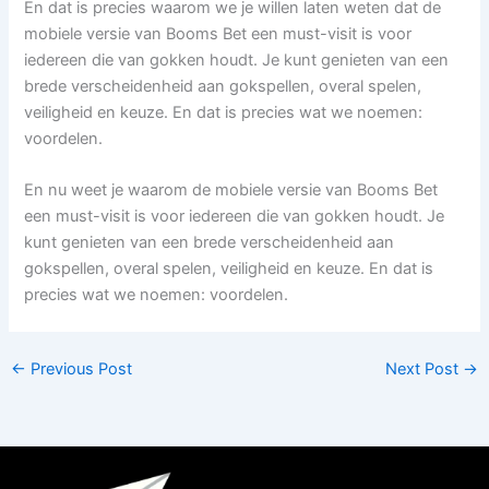
En dat is precies waarom we je willen laten weten dat de
mobiele versie van Booms Bet een must-visit is voor
iedereen die van gokken houdt. Je kunt genieten van een
brede verscheidenheid aan gokspellen, overal spelen,
veiligheid en keuze. En dat is precies wat we noemen:
voordelen.
En nu weet je waarom de mobiele versie van Booms Bet
een must-visit is voor iedereen die van gokken houdt. Je
kunt genieten van een brede verscheidenheid aan
gokspellen, overal spelen, veiligheid en keuze. En dat is
precies wat we noemen: voordelen.
←
Previous Post
Next Post
→