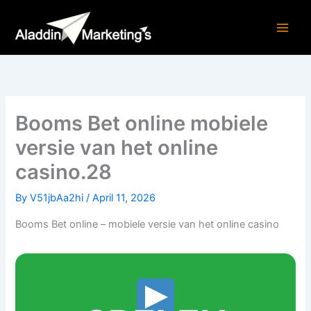
Skip
to
content
Booms Bet online mobiele
versie van het online
casino.28
By
V51jbAa2hi
/
April 11, 2026
Booms Bet online – mobiele versie van het online casino