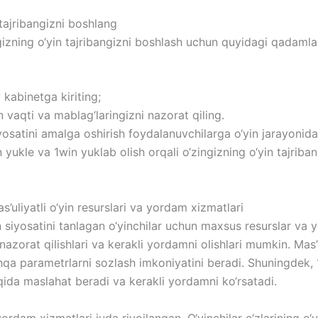
 tajribangizni boshlang
gizning o‘yin tajribangizni boshlash uchun quyidagi qadamlar
 kabinetga kiriting;
n vaqti va mablag‘laringizni nazorat qiling.
iyosatini amalga oshirish foydalanuvchilarga o‘yin jarayonid
 yukle va 1win yuklab olish orqali o‘zingizning o‘yin tajriban
’uliyatli o‘yin resurslari va yordam xizmatlari
in siyosatini tanlagan o‘yinchilar uchun maxsus resurslar va
ni nazorat qilishlari va kerakli yordamni olishlari mumkin. Mas’
oshqa parametrlarni sozlash imkoniyatini beradi. Shuningde
haqida maslahat beradi va kerakli yordamni ko‘rsatadi.
ordam xizmatlari juda rivojlangan. O‘yinchilar o‘zlarining o‘yin 