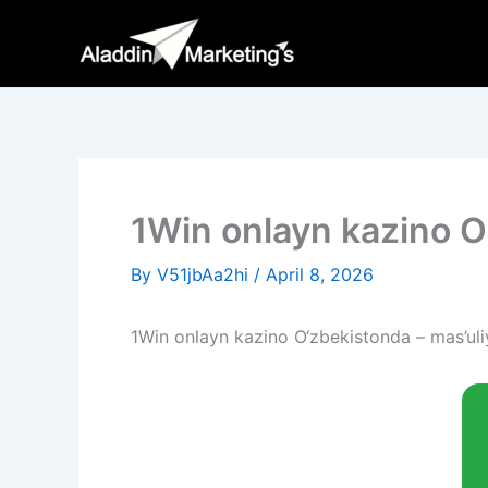
Skip
to
content
1Win onlayn kazino O
By
V51jbAa2hi
/
April 8, 2026
1Win onlayn kazino O‘zbekistonda – mas’uliya