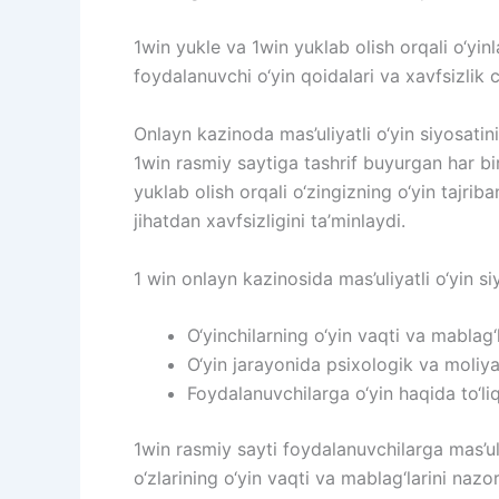
1win yukle va 1win yuklab olish orqali o‘yinl
foydalanuvchi o‘yin qoidalari va xavfsizlik c
Onlayn kazinoda mas’uliyatli o‘yin siyosatini
1win rasmiy saytiga tashrif buyurgan har bir
yuklab olish orqali o‘zingizning o‘yin tajrib
jihatdan xavfsizligini ta’minlaydi.
1 win onlayn kazinosida mas’uliyatli o‘yin si
O‘yinchilarning o‘yin vaqti va mablag‘l
O‘yin jarayonida psixologik va moliyav
Foydalanuvchilarga o‘yin haqida to‘li
1win rasmiy sayti foydalanuvchilarga mas’ul
o‘zlarining o‘yin vaqti va mablag‘larini nazo