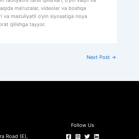
 haqida ma‘ruzalar, videolar va boshqa
ri va mas’uliyatli o‘yin siyosatiga rioya
orat qilishga tayyor.
Next Post
→
Follow Us
ra Road (E),