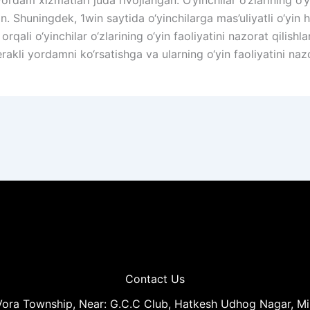
n. Shuningdek, 1win saytida o‘yinchilarga mas’uliyatli o‘yin
rqali o‘yinchilar o‘zlarining o‘yin faoliyatini nazorat qilishla
erakli yordamni ko‘rsatishga va ularning o‘yin faoliyatini naz
Contact Us
ora Township, Near: G.C.C Club, Hatkesh Udhog Nagar, Mi