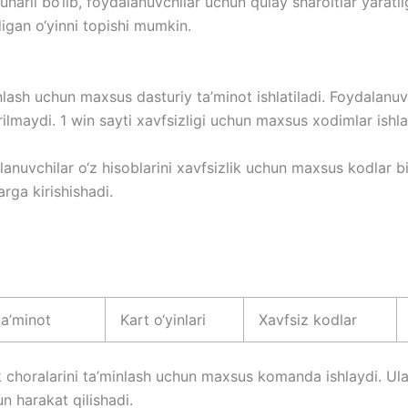
arli bo‘lib, foydalanuvchilar uchun qulay sharoitlar yaratilgan
igan o‘yinni topishi mumkin.
nlash uchun maxsus dasturiy ta’minot ishlatiladi. Foydalanuv
lmaydi. 1 win sayti xavfsizligi uchun maxsus xodimlar ishla
anuvchilar o‘z hisoblarini xavfsizlik uchun maxsus kodlar b
arga kirishishadi.
ta’minot
Kart o‘yinlari
Xavfsiz kodlar
ik choralarini ta’minlash uchun maxsus komanda ishlaydi. U
n harakat qilishadi.